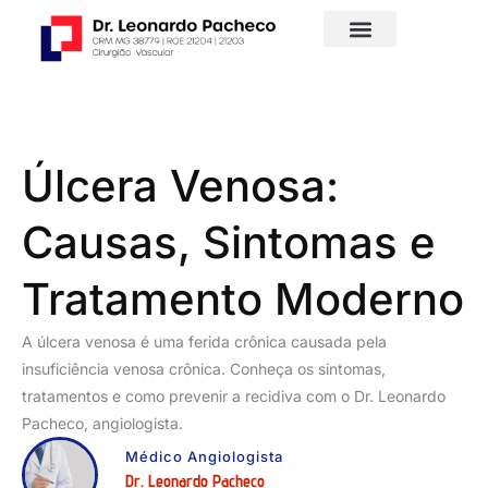
Úlcera Venosa:
Causas, Sintomas e
Tratamento Moderno
A úlcera venosa é uma ferida crônica causada pela
insuficiência venosa crônica. Conheça os sintomas,
tratamentos e como prevenir a recidiva com o Dr. Leonardo
Pacheco, angiologista.
Médico Angiologista
Dr. Leonardo Pacheco