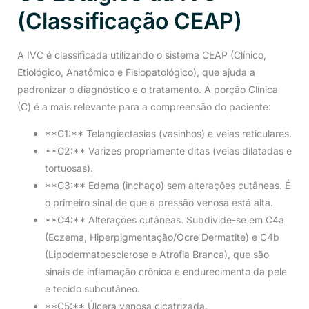
(Classificação CEAP)
A IVC é classificada utilizando o sistema CEAP (Clínico,
Etiológico, Anatômico e Fisiopatológico), que ajuda a
padronizar o diagnóstico e o tratamento. A porção Clínica
(C) é a mais relevante para a compreensão do paciente:
**C1:** Telangiectasias (vasinhos) e veias reticulares.
**C2:** Varizes propriamente ditas (veias dilatadas e
tortuosas).
**C3:** Edema (inchaço) sem alterações cutâneas. É
o primeiro sinal de que a pressão venosa está alta.
**C4:** Alterações cutâneas. Subdivide-se em C4a
(Eczema, Hiperpigmentação/Ocre Dermatite) e C4b
(Lipodermatoesclerose e Atrofia Branca), que são
sinais de inflamação crônica e endurecimento da pele
e tecido subcutâneo.
**C5:** Úlcera venosa cicatrizada.