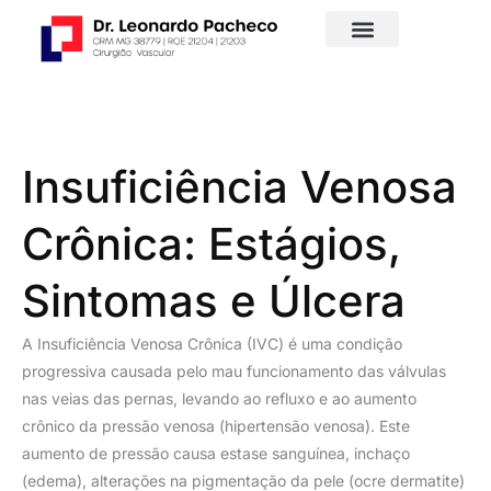
Insuficiência Venosa
Crônica: Estágios,
Sintomas e Úlcera
A Insuficiência Venosa Crônica (IVC) é uma condição
progressiva causada pelo mau funcionamento das válvulas
nas veias das pernas, levando ao refluxo e ao aumento
crônico da pressão venosa (hipertensão venosa). Este
aumento de pressão causa estase sanguínea, inchaço
(edema), alterações na pigmentação da pele (ocre dermatite)